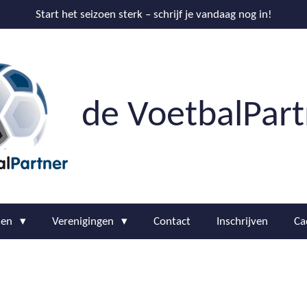
Start het seizoen sterk – schrijf je vandaag nog in!
de V
oetbalPar
sen
Verenigingen
Contact
Inschrijven
Ca