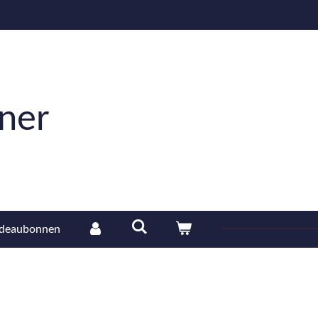
tner
deaubonnen