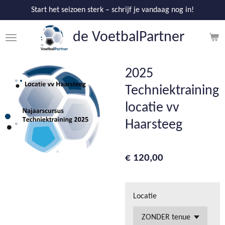
Ga
Start het seizoen sterk – schrijf je vandaag nog in!
direct
de V
oetbalPartner
naar
de
hoofdinhoud
2025
Techniektraining
locatie vv
Haarsteeg
€ 120,00
Locatie