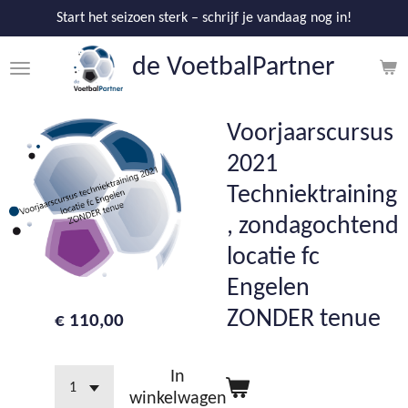
Ga
Start het seizoen sterk – schrijf je vandaag nog in!
direct
de V
oetbalPartner
naar
de
hoofdinhoud
Voorjaarscursus
2021
Techniektraining
, zondagochtend
locatie fc
Engelen
ZONDER tenue
€ 110,00
In
winkelwagen