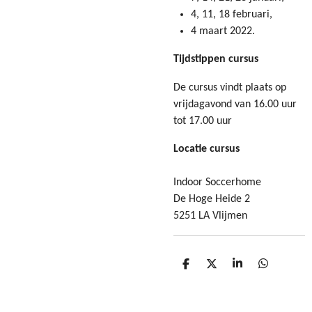
4, 11, 18 februari,
4 maart 2022.
Tijdstippen cursus
De cursus vindt plaats op
vrijdagavond van 16.00 uur
tot 17.00 uur
Locatie cursus
Indoor Soccerhome
De Hoge Heide 2
5251 LA Vlijmen
D
D
S
D
e
e
h
e
l
e
a
l
e
l
r
e