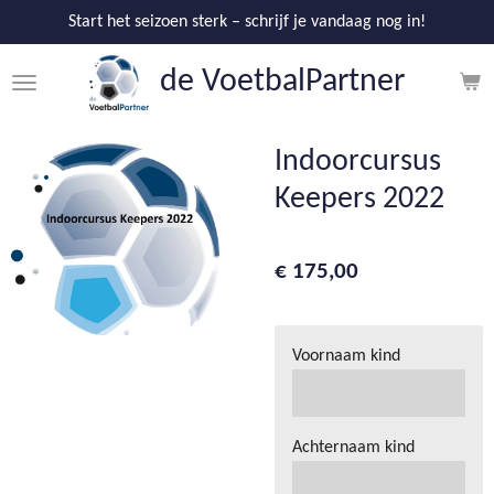
Ga
Start het seizoen sterk – schrijf je vandaag nog in!
direct
de V
oetbalPartner
naar
de
hoofdinhoud
Indoorcursus
Keepers 2022
€ 175,00
Voornaam kind
Achternaam kind