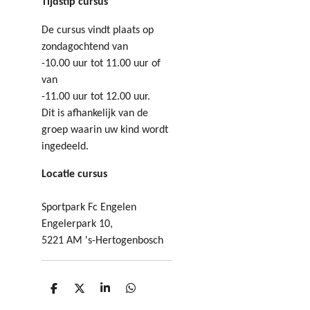
Tijdstip cursus
De cursus vindt plaats op
zondagochtend van
-10.00 uur tot 11.00 uur of
van
-11.00 uur tot 12.00 uur.
Dit is afhankelijk van de
groep waarin uw kind wordt
ingedeeld.
Locatie cursus
Sportpark Fc Engelen
Engelerpark 10,
5221 AM 's-Hertogenbosch
D
D
S
D
e
e
h
e