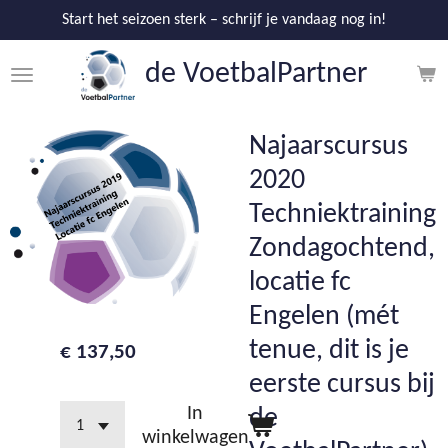
Ga
Start het seizoen sterk – schrijf je vandaag nog in!
direct
de V
oetbalPartner
naar
de
hoofdinhoud
Najaarscursus
2020
Techniektraining
Zondagochtend,
locatie fc
Engelen (mét
tenue, dit is je
€ 137,50
eerste cursus bij
In
de
winkelwagen