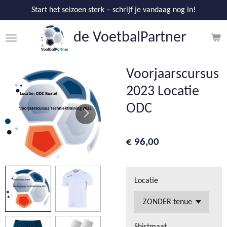
Ga
Start het seizoen sterk – schrijf je vandaag nog in!
direct
de V
oetbalPartner
naar
de
hoofdinhoud
Voorjaarscursus
2023 Locatie
ODC
€ 96,00
Locatie