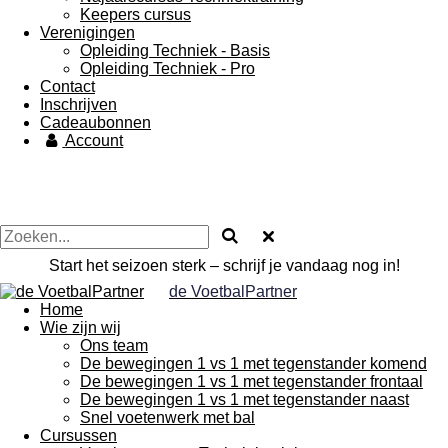
Keepers cursus
Verenigingen
Opleiding Techniek - Basis
Opleiding Techniek - Pro
Contact
Inschrijven
Cadeaubonnen
Account
Start het seizoen sterk – schrijf je vandaag nog in!
de V
oetbalPartner
Home
Wie zijn wij
Ons team
De bewegingen 1 vs 1 met tegenstander komend
De bewegingen 1 vs 1 met tegenstander frontaal
De bewegingen 1 vs 1 met tegenstander naast
Snel voetenwerk met bal
Cursussen