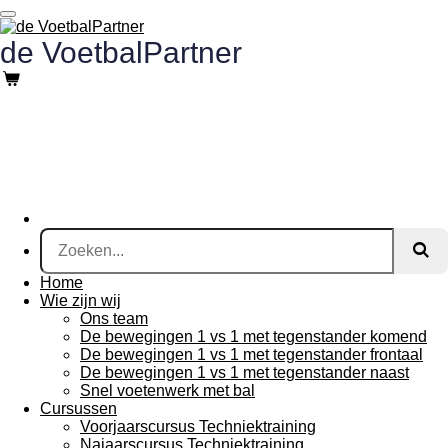
Ga
direct
de V
oetbalPartner
naar
de
hoofdinhoud
Home
Wie zijn wij
Ons team
De bewegingen 1 vs 1 met tegenstander komend
De bewegingen 1 vs 1 met tegenstander frontaal
De bewegingen 1 vs 1 met tegenstander naast
Snel voetenwerk met bal
Cursussen
Voorjaarscursus Techniektraining
Najaarscursus Techniektraining