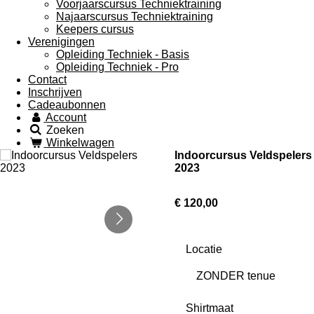
Voorjaarscursus Techniektraining
Najaarscursus Techniektraining
Keepers cursus
Verenigingen
Opleiding Techniek - Basis
Opleiding Techniek - Pro
Contact
Inschrijven
Cadeaubonnen
Account
Zoeken
Winkelwagen
Indoorcursus Veldspelers
2023
€ 120,00
Locatie
Shirtmaat